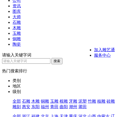
公司
资讯
图库
大师
石雕
木雕
玉雕
铜雕
陶瓷
加入雕艺通
请输入关键字词
服务中心
热门搜索排行
类别
地区
级别
全部
石雕
木雕
铜雕
玉雕
根雕
牙雕
泥塑
竹雕
核雕
砖雕
雕刻
惠安
东阳
福州
青田
曲阳
潮州
莆田
全部
浙江
福建
北京
上海
天津
重庆
河北
山西
内蒙古
辽