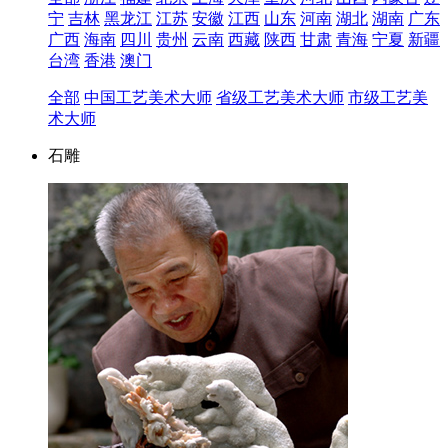
宁
吉林
黑龙江
江苏
安徽
江西
山东
河南
湖北
湖南
广东
广西
海南
四川
贵州
云南
西藏
陕西
甘肃
青海
宁夏
新疆
台湾
香港
澳门
全部
中国工艺美术大师
省级工艺美术大师
市级工艺美
术大师
石雕