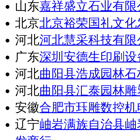
山东
嘉祥盛立石业有限
北京
北京裕荣国礼文化
河北
河北慧采科技有限
广东
深圳安德生印刷设
河北
曲阳县浩成园林石
河北
曲阳县汇泰园林雕
安徽
合肥市珏雕数控机
辽宁
岫岩满族自治县岫