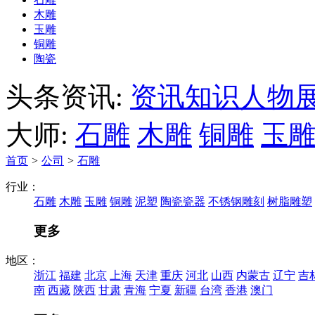
木雕
玉雕
铜雕
陶瓷
头条资讯:
资讯
知识
人物
大师:
石雕
木雕
铜雕
玉
首页
>
公司
>
石雕
行业：
石雕
木雕
玉雕
铜雕
泥塑
陶瓷瓷器
不锈钢雕刻
树脂雕塑
更多
地区：
浙江
福建
北京
上海
天津
重庆
河北
山西
内蒙古
辽宁
吉
南
西藏
陕西
甘肃
青海
宁夏
新疆
台湾
香港
澳门