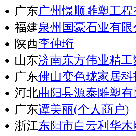
广东
广州憬顺雕塑工程
福建
泉州国豪石业有限
陕西
李仲珩
山东
济南东方伟业精工
广东
佛山变色珑家居科
河北
曲阳县源泰雕塑有
广东
谭美丽(个人商户)
浙江
东阳市白云利华木