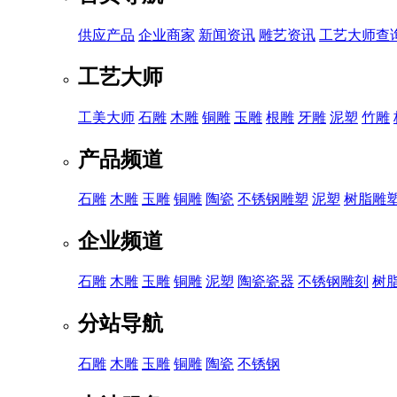
供应产品
企业商家
新闻资讯
雕艺资讯
工艺大师查
工艺大师
工美大师
石雕
木雕
铜雕
玉雕
根雕
牙雕
泥塑
竹雕
产品频道
石雕
木雕
玉雕
铜雕
陶瓷
不锈钢雕塑
泥塑
树脂雕
企业频道
石雕
木雕
玉雕
铜雕
泥塑
陶瓷瓷器
不锈钢雕刻
树
分站导航
石雕
木雕
玉雕
铜雕
陶瓷
不锈钢