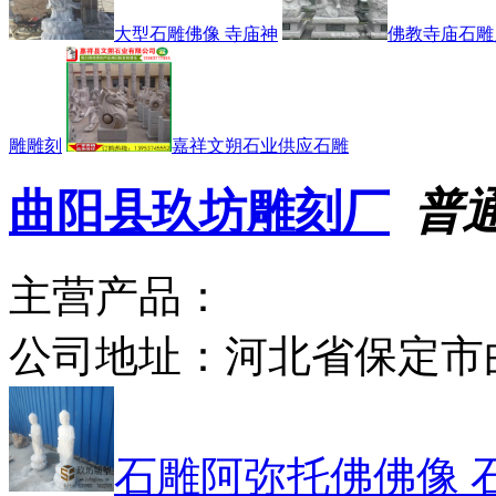
大型石雕佛像 寺庙神
佛教寺庙石雕
雕雕刻
嘉祥文朔石业供应石雕
曲阳县玖坊雕刻厂
普
主营产品：
公司地址：
河北省保定市
石雕阿弥托佛佛像 