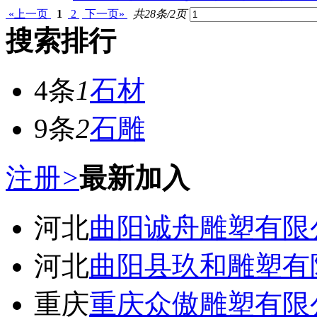
«上一页
1
2
下一页»
共28条/2页
搜索排行
4条
1
石材
9条
2
石雕
注册
>
最新加入
河北
曲阳诚舟雕塑有限
河北
曲阳县玖和雕塑有
重庆
重庆众傲雕塑有限