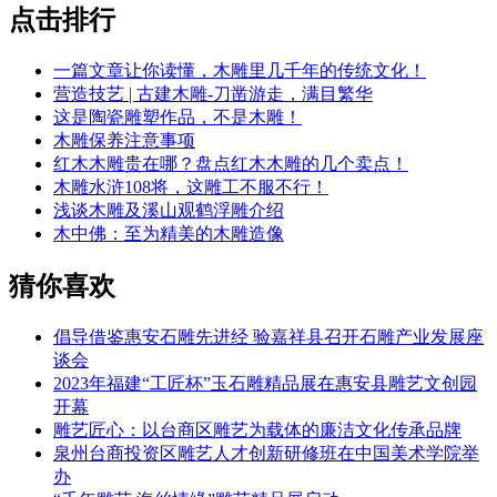
点击排行
一篇文章让你读懂，木雕里几千年的传统文化！
营造技艺 | 古建木雕-刀凿游走，满目繁华
这是陶瓷雕塑作品，不是木雕！
木雕保养注意事项
红木木雕贵在哪？盘点红木木雕的几个卖点！
木雕水浒108将，这雕工不服不行！
浅谈木雕及溪山观鹤浮雕介绍
木中佛：至为精美的木雕造像
猜你喜欢
倡导借鉴惠安石雕先进经 验嘉祥县召开石雕产业发展座
谈会
2023年福建“工匠杯”玉石雕精品展在惠安县雕艺文创园
开幕
雕艺匠心：以台商区雕艺为载体的廉洁文化传承品牌
泉州台商投资区雕艺人才创新研修班在中国美术学院举
办