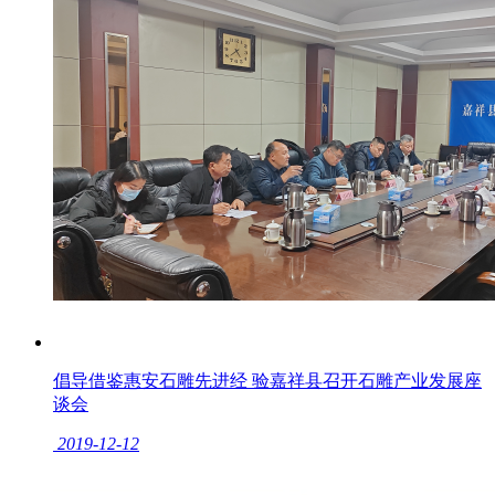
倡导借鉴惠安石雕先进经 验嘉祥县召开石雕产业发展座
谈会
2019-12-12