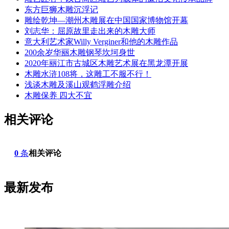
东方巨狮木雕沉浮记
雕绘乾坤—潮州木雕展在中国国家博物馆开幕
刘志华：屈原故里走出来的木雕大师
意大利艺术家Willy Verginer和他的木雕作品
200余岁华丽木雕钢琴坎坷身世
2020年丽江市古城区木雕艺术展在黑龙潭开展
木雕水浒108将，这雕工不服不行！
浅谈木雕及溪山观鹤浮雕介绍
木雕保养 四大不宜
相关评论
0
条
相关评论
最新发布