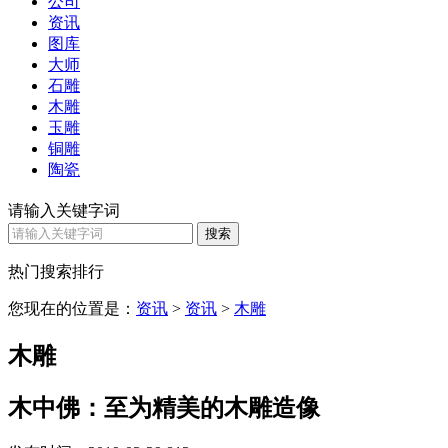
公司
资讯
图库
大师
石雕
木雕
玉雕
铜雕
陶瓷
请输入关键字词
热门搜索排行
您现在的位置是：
资讯
>
资讯
>
木雕
木雕
木中佛：至为精美的木雕造像