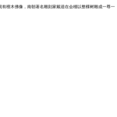
就有檀木佛像，南朝著名雕刻家戴逵在会稽以整棵树雕成一尊一