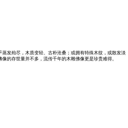
乎蒸发殆尽，木质变轻、古朴沧桑；或拥有特殊木纹，或散发淡
佛像的存世量并不多，流传千年的木雕佛像更是珍贵难得。